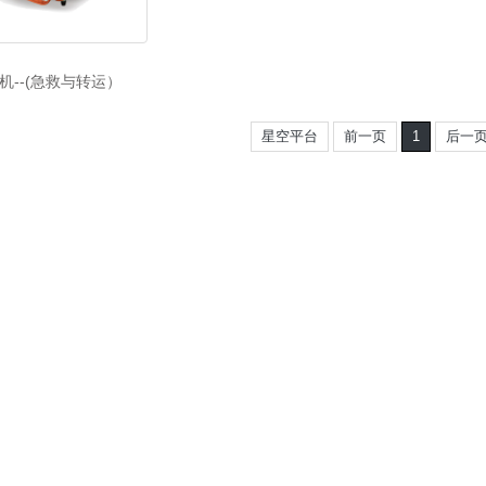
机--(急救与转运）
星空平台
前一页
1
后一