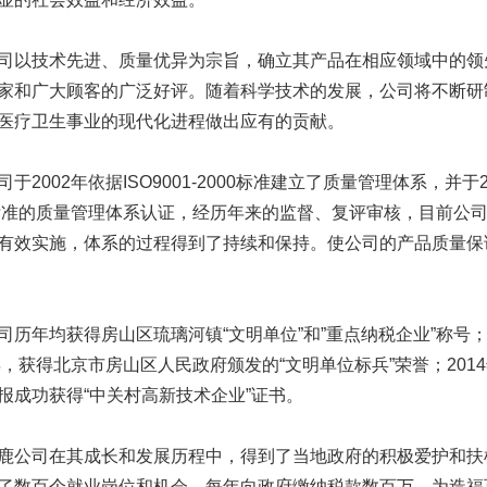
技术先进、质量优异为宗旨，确立其产品在相应领域中的领先
家和广大顾客的广泛好评。随着科学技术的发展，公司将不断研
医疗卫生事业的现代化进程做出应有的贡献。
002年依据ISO9001-2000标准建立了质量管理体系，并于2004年
0标准的质量管理体系认证，经历年来的监督、复评审核，目前公
有效实施，体系的过程得到了持续和保持。使公司的产品质量保
年均获得房山区琉璃河镇“文明单位”和”重点纳税企业”称号；
4年，获得北京市房山区人民政府颁发的“文明单位标兵”荣誉；20
报成功获得“中关村高新技术企业”证书。
司在其成长和发展历程中，得到了当地政府的积极爱护和扶植
了数百个就业岗位和机会，每年向政府缴纳税款数百万，为造福