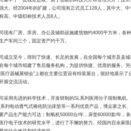
强大。经2004年的扩建，公司现有正式员工128人，其中大、中
有高、中级职称技术人员8人。
有厂房、库房、办公及辅助设施建筑物约4000平方米，各种
生产车间三个，固定资产约千万。
立至今，得到了快速、长足的发展，在全国每个城市及县城
在每个城市组建了售后服务机构，为提供快捷、优质的服务。另
国医疗器械展销会”上都在主要位置设有特装展台，很好地展示了
开展交流活动。
用先进的科学技术，开发研制的SL系列医用分子筛制氧机、
L系列电动透气式褥疮防治床垫等一系列优质产品，博众家之长
要产品生产能力可达：制氧机50000台/年，床垫60000套/年
医疗电子技术的研究水平，进行了不懈的努力。经国内百余家医
显的社会效益和经济效益。