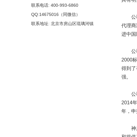
联系电话: 400-993-6860
QQ:14675016（同微信）
公司以
联系地址: 北京市房山区琉璃河镇
代理商
进中国
公司于2
200
得到了
强。
公司历
201
年，申
神鹿公
和提供