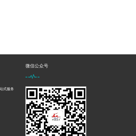
微信公众号
一站式服务