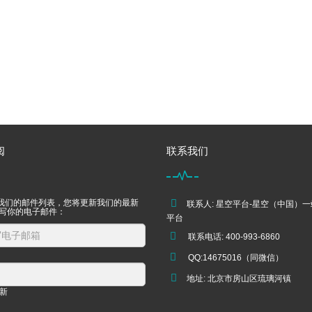
阅
联系我们
我们的邮件列表，您将更新我们的最新
联系人: 星空平台-星空（中国）
填写你的电子邮件：
平台
联系电话: 400-993-6860
QQ:14675016（同微信）
地址: 北京市房山区琉璃河镇