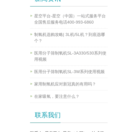
星空平台-星空（中国）一站式服务平台
全国售后服务电话400-993-6860
制氧机选购攻略| 3L机/5L机？到底选哪
个？
医用分子筛制氧机SL-3A330/530系列使
用视频
医用分子筛制氧机SL-3W系列使用视频
家用制氧机应对新冠真的有用吗？
在家吸氧，要注意什么？
联系我们